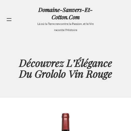
Aller
Domaine-Sanvers-Et-
au
Cotton.com
contenu
Se
Là où la Terre rencontre la Passion, et le Vin
raconte l'Histoire
Découvrez L’Élégance
Du Grololo Vin Rouge