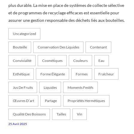
plus durable. La mise en place de systèmes de collecte sélective
et de programmes de recyclage efficaces est essentielle pour
assurer une gestion responsable des déchets liés aux bouteilles.
Uncategorized
Bouteille
Conservation Des Liquides
Contenant
Convivialité
Cosmétiques
Couleurs
Eau
Esthétique
Forme Élégante
Formes
Fraîcheur
Jus De Fruits
Liquides
Moments Festifs
Œuvres D’art
Partage
Propriétés Hermétiques
Qualité Des Boissons
Tailles
Vin
25 Avril 2025