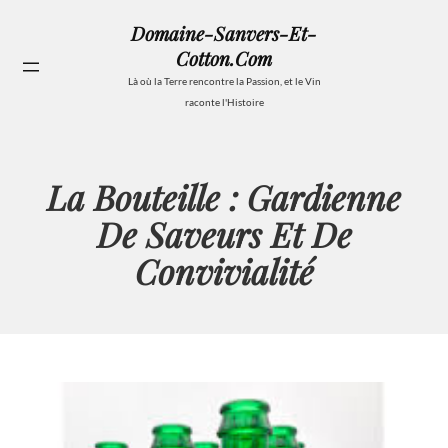
Aller
Domaine-Sanvers-Et-
au
Cotton.com
contenu
Se
Là où la Terre rencontre la Passion, et le Vin
raconte l'Histoire
La Bouteille : Gardienne
De Saveurs Et De
Convivialité