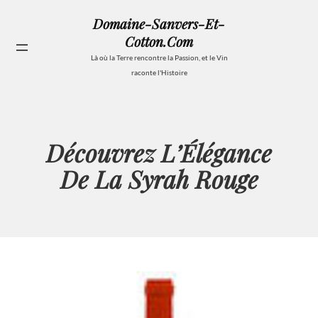
Aller
Domaine-Sanvers-Et-
au
Cotton.com
contenu
Se
Là où la Terre rencontre la Passion, et le Vin
raconte l'Histoire
Découvrez L’Élégance
De La Syrah Rouge