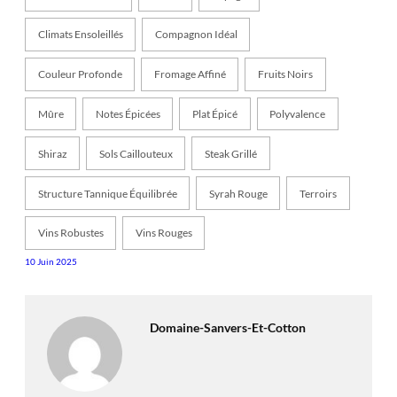
Climats Ensoleillés
Compagnon Idéal
Couleur Profonde
Fromage Affiné
Fruits Noirs
Mûre
Notes Épicées
Plat Épicé
Polyvalence
Shiraz
Sols Caillouteux
Steak Grillé
Structure Tannique Équilibrée
Syrah Rouge
Terroirs
Vins Robustes
Vins Rouges
10 Juin 2025
Domaine-Sanvers-Et-Cotton