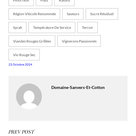
Pinot Noir
Plats
Raisins
Région Viticole Renommée
Saveurs
Sucre Résiduel
Syrah
Température De Service
Terroir
Viandes Rouges Grillées
Vignerons Passionnés
Vin Rouge Sec
23 Octobre 2024
Domaine-Sanvers-Et-Cotton
PREV POST