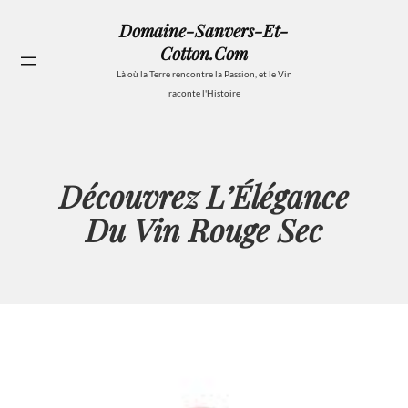
Aller
Domaine-Sanvers-Et-
au
Cotton.com
contenu
Se
Là où la Terre rencontre la Passion, et le Vin
raconte l'Histoire
Découvrez L’Élégance
Du Vin Rouge Sec