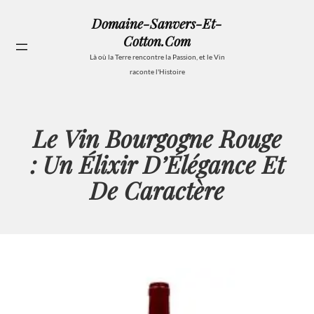
Aller
Domaine-Sanvers-Et-
au
Cotton.com
contenu
Se
Là où la Terre rencontre la Passion, et le Vin
raconte l'Histoire
Le Vin Bourgogne Rouge
: Un Élixir D’Élégance Et
De Caractère