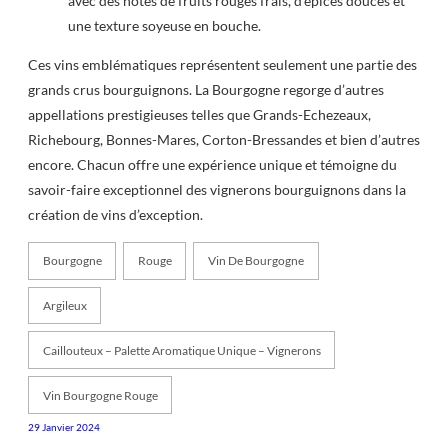
avec des notes de fruits rouges frais, d’épices douces et
une texture soyeuse en bouche.
Ces vins emblématiques représentent seulement une partie des
grands crus bourguignons. La Bourgogne regorge d’autres
appellations prestigieuses telles que Grands-Echezeaux,
Richebourg, Bonnes-Mares, Corton-Bressandes et bien d’autres
encore. Chacun offre une expérience unique et témoigne du
savoir-faire exceptionnel des vignerons bourguignons dans la
création de vins d’exception.
Bourgogne
Rouge
Vin De Bourgogne
Argileux
Caillouteux – Palette Aromatique Unique – Vignerons
Vin Bourgogne Rouge
29 Janvier 2024