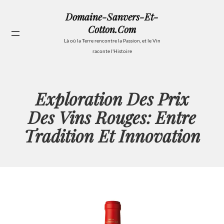
Aller
Domaine-Sanvers-Et-
au
Cotton.com
contenu
Se
Là où la Terre rencontre la Passion, et le Vin
raconte l'Histoire
Exploration Des Prix
Des Vins Rouges: Entre
Tradition Et Innovation