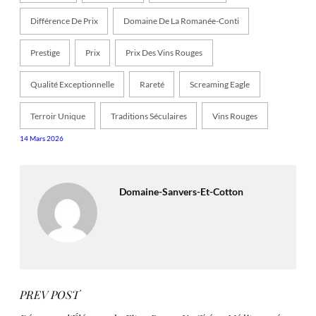
Différence De Prix
Domaine De La Romanée-Conti
Prestige
Prix
Prix Des Vins Rouges
Qualité Exceptionnelle
Rareté
Screaming Eagle
Terroir Unique
Traditions Séculaires
Vins Rouges
14 Mars 2026
Domaine-Sanvers-Et-Cotton
PREV POST