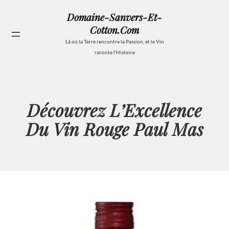
Aller
Domaine-Sanvers-Et-
au
Cotton.com
contenu
Se
Là où la Terre rencontre la Passion, et le Vin
raconte l'Histoire
Découvrez L’Excellence
Du Vin Rouge Paul Mas