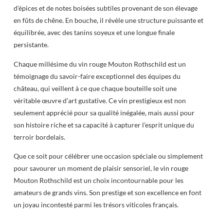
d’épices et de notes boisées subtiles provenant de son élevage
en fûts de chêne. En bouche, il révèle une structure puissante et
équilibrée, avec des tanins soyeux et une longue finale
persistante.
Chaque millésime du vin rouge Mouton Rothschild est un
témoignage du savoir-faire exceptionnel des équipes du
château, qui veillent à ce que chaque bouteille soit une
véritable œuvre d’art gustative. Ce vin prestigieux est non
seulement apprécié pour sa qualité inégalée, mais aussi pour
son histoire riche et sa capacité à capturer l’esprit unique du
terroir bordelais.
Que ce soit pour célébrer une occasion spéciale ou simplement
pour savourer un moment de plaisir sensoriel, le vin rouge
Mouton Rothschild est un choix incontournable pour les
amateurs de grands vins. Son prestige et son excellence en font
un joyau incontesté parmi les trésors viticoles français.