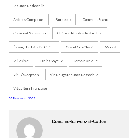
Mouton Rothschild
Arômes Complexes
Bordeaux
Cabernet Franc
Cabernet Sauvignon
Château Mouton Rothschild
Élevage En Fûts De Chêne
Grand Cru Classé
Merlot
Millésime
Tanins Soyeux
Terroir Unique
Vin D’exception
Vin Rouge Mouton Rothschild
Viticulture Française
26 Novembre 2025
Domaine-Sanvers-Et-Cotton