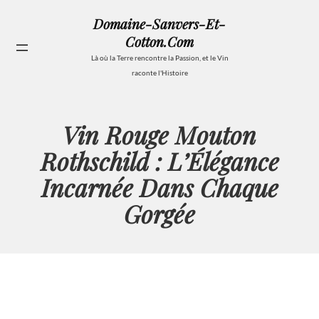
Aller
Domaine-Sanvers-Et-
au
Cotton.com
contenu
Se
Là où la Terre rencontre la Passion, et le Vin
raconte l'Histoire
Vin Rouge Mouton
Rothschild : L’Élégance
Incarnée Dans Chaque
Gorgée