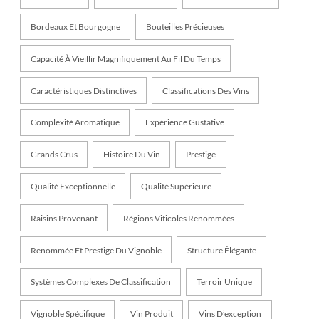
Bordeaux Et Bourgogne
Bouteilles Précieuses
Capacité À Vieillir Magnifiquement Au Fil Du Temps
Caractéristiques Distinctives
Classifications Des Vins
Complexité Aromatique
Expérience Gustative
Grands Crus
Histoire Du Vin
Prestige
Qualité Exceptionnelle
Qualité Supérieure
Raisins Provenant
Régions Viticoles Renommées
Renommée Et Prestige Du Vignoble
Structure Élégante
Systèmes Complexes De Classification
Terroir Unique
Vignoble Spécifique
Vin Produit
Vins D’exception