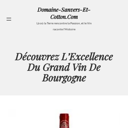
Aller
Domaine-Sanvers-Et-
au
Cotton.com
contenu
Se
Là où la Terre rencontre la Passion, et le Vin
raconte l'Histoire
Découvrez L’Excellence
Du Grand Vin De
Bourgogne