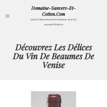
Aller
Domaine-Sanvers-Et-
au
Cotton.com
contenu
Se
Là où la Terre rencontre la Passion, et le Vin
raconte l'Histoire
Découvrez Les Délices
Du Vin De Beaumes De
Venise