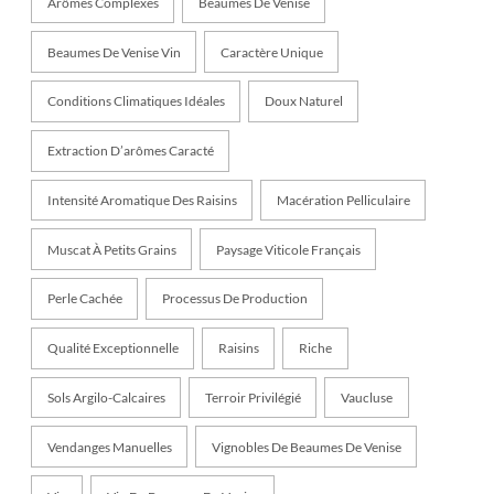
Arômes Complexes
Beaumes De Venise
Beaumes De Venise Vin
Caractère Unique
Conditions Climatiques Idéales
Doux Naturel
Extraction D’arômes Caracté
Intensité Aromatique Des Raisins
Macération Pelliculaire
Muscat À Petits Grains
Paysage Viticole Français
Perle Cachée
Processus De Production
Qualité Exceptionnelle
Raisins
Riche
Sols Argilo-Calcaires
Terroir Privilégié
Vaucluse
Vendanges Manuelles
Vignobles De Beaumes De Venise