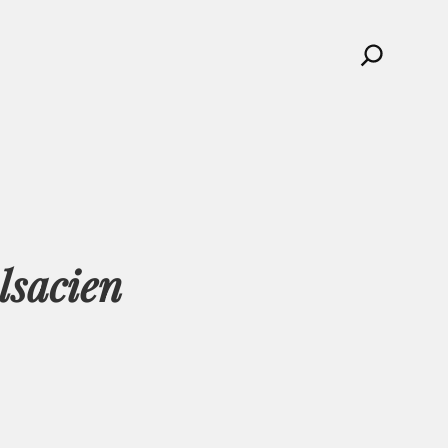
Search
lsacien