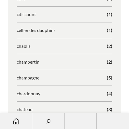
cdiscount
(1)
cellier des dauphins
(1)
chablis
(2)
chambertin
(2)
champagne
(5)
chardonnay
(4)
chateau
(3)
S
e
chateau grand francais
(1)