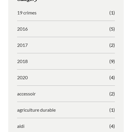
r
o
l
e
a
k
e
s
19 crimes
(1)
m
s
2016
(5)
2017
(2)
2018
(9)
2020
(4)
accessoir
(2)
agriculture durable
(1)
aldi
(4)