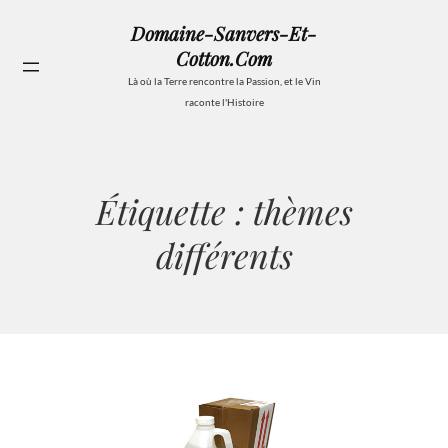
Aller
Domaine-Sanvers-Et-
au
Cotton.com
contenu
Se
Là où la Terre rencontre la Passion, et le Vin
raconte l'Histoire
Étiquette :
thèmes
différents