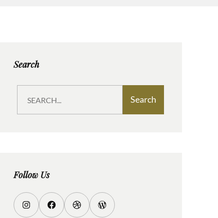
Search
S
Search
e
a
r
c
h
Follow Us
I
F
D
W