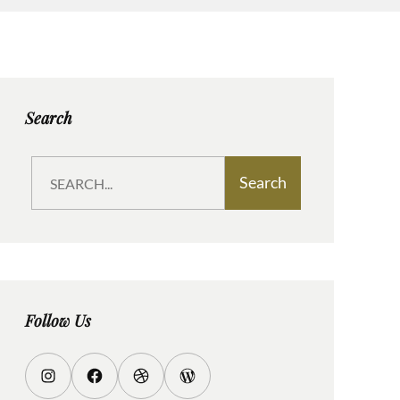
Search
S
Search
e
a
r
c
h
Follow Us
I
F
D
W