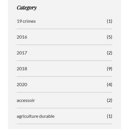
g
o
b
r
Category
r
o
l
e
a
k
e
s
19 crimes
(1)
m
s
2016
(5)
2017
(2)
2018
(9)
2020
(4)
accessoir
(2)
agriculture durable
(1)