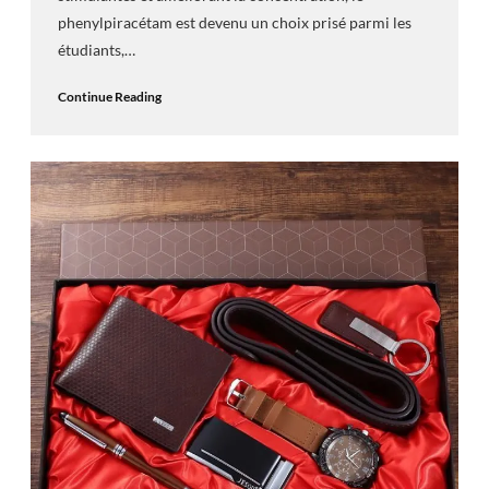
phenylpiracétam est devenu un choix prisé parmi les
étudiants,…
Continue Reading