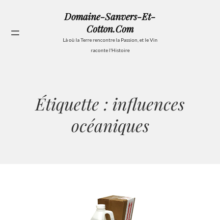
Aller
Domaine-Sanvers-Et-
au
Cotton.com
contenu
Se
Là où la Terre rencontre la Passion, et le Vin
raconte l'Histoire
Étiquette :
influences
océaniques