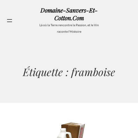
Aller
Domaine-Sanvers-Et-
au
Cotton.com
contenu
Se
Là où la Terre rencontre la Passion, et le Vin
raconte l'Histoire
Étiquette :
framboise