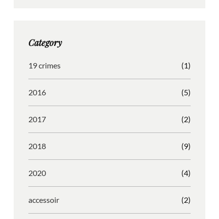
t
e
b
d
a
b
b
P
g
o
b
r
Category
r
o
l
e
a
k
e
s
19 crimes
(1)
m
s
2016
(5)
2017
(2)
2018
(9)
2020
(4)
accessoir
(2)