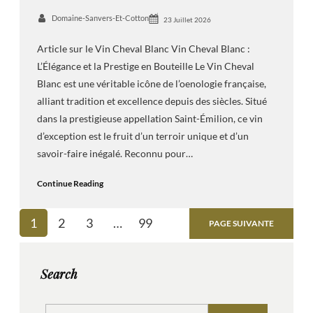
Domaine-Sanvers-Et-Cotton
23 Juillet 2026
Article sur le Vin Cheval Blanc Vin Cheval Blanc :
L’Élégance et la Prestige en Bouteille Le Vin Cheval
Blanc est une véritable icône de l’oenologie française,
alliant tradition et excellence depuis des siècles. Situé
dans la prestigieuse appellation Saint-Émilion, ce vin
d’exception est le fruit d’un terroir unique et d’un
savoir-faire inégalé. Reconnu pour…
Continue Reading
1
2
3
…
99
PAGE SUIVANTE
Search
S