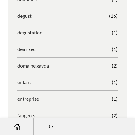
degust
(16)
degustation
(1)
demi sec
(1)
domaine gayda
(2)
enfant
(1)
entreprise
(1)
faugeres
(2)
S
e
faustino
(1)