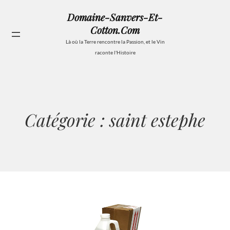
Aller
Domaine-Sanvers-Et-
au
Cotton.com
contenu
Se
Là où la Terre rencontre la Passion, et le Vin
raconte l'Histoire
Catégorie :
saint estephe