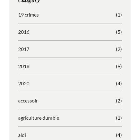
r
o
l
e
a
k
e
s
19 crimes
(1)
m
s
2016
(5)
2017
(2)
2018
(9)
2020
(4)
accessoir
(2)
agriculture durable
(1)
aldi
(4)