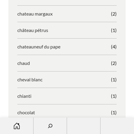
chateau margaux
(2)
château pétrus
(1)
chateauneuf du pape
(4)
chaud
(2)
cheval blanc
(1)
chianti
(1)
chocolat
(1)
S
coffret de naissance
(3)
e