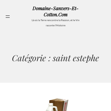
Aller
Domaine-Sanvers-Et-
au
Cotton.com
contenu
Se
Là où la Terre rencontre la Passion, et le Vin
raconte l'Histoire
Catégorie :
saint estephe