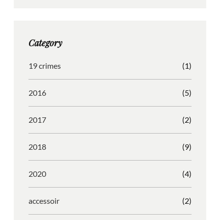
t
e
b
d
a
b
b
P
g
o
b
r
Category
r
o
l
e
a
k
e
s
19 crimes
(1)
m
s
2016
(5)
2017
(2)
2018
(9)
2020
(4)
accessoir
(2)