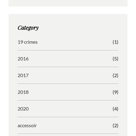
t
e
b
d
a
b
b
P
g
o
b
r
Category
r
o
l
e
a
k
e
s
19 crimes
(1)
m
s
2016
(5)
2017
(2)
2018
(9)
2020
(4)
accessoir
(2)