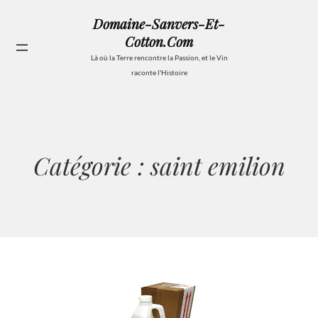
Aller
Domaine-Sanvers-Et-
au
Cotton.com
contenu
Se
Là où la Terre rencontre la Passion, et le Vin
raconte l'Histoire
Catégorie :
saint emilion