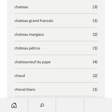
chateau
(3)
chateau grand francais
(1)
chateau margaux
(2)
château pétrus
(1)
chateauneuf du pape
(4)
chaud
(2)
cheval blanc
(1)
S
chianti
(1)
e