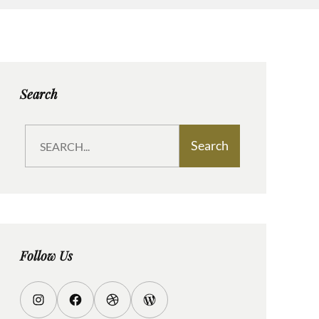
Search
S
Search
e
a
r
c
h
Follow Us
I
F
D
W